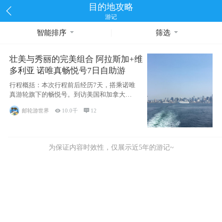
目的地攻略
游记
智能排序
筛选
壮美与秀丽的完美组合 阿拉斯加+维
多利亚 诺唯真畅悦号7日自助游
行程概括：本次行程前后经历7天，搭乘诺唯
真游轮旗下的畅悦号。到访美国和加拿大的4
个州/省：美国华盛顿州
邮轮游世界

10.0千

12
为保证内容时效性，仅展示近5年的游记~