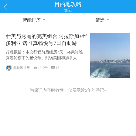
目的地攻略
游记
智能排序
筛选
壮美与秀丽的完美组合 阿拉斯加+维
多利亚 诺唯真畅悦号7日自助游
行程概括：本次行程前后经历7天，搭乘诺唯
真游轮旗下的畅悦号。到访美国和加拿大的4
个州/省：美国华盛顿州
邮轮游世界

10.0千

12
为保证内容时效性，仅展示近5年的游记~