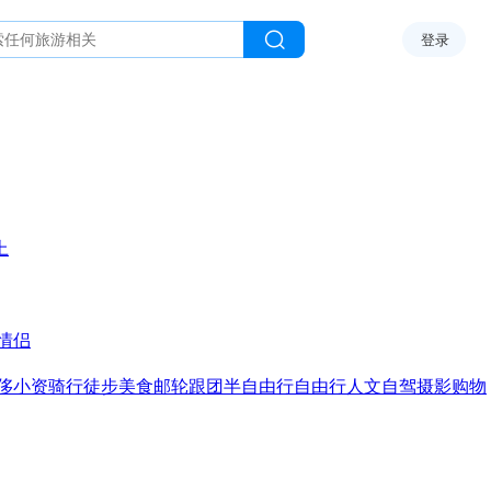
登录
上
情侣
侈
小资
骑行
徒步
美食
邮轮
跟团
半自由行
自由行
人文
自驾
摄影
购物