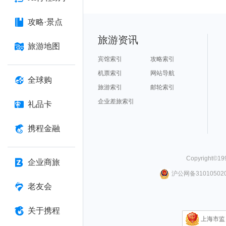
攻略·景点
旅游资讯
旅游地图
宾馆索引
攻略索引
机票索引
网站导航
全球购
旅游索引
邮轮索引
企业差旅索引
礼品卡
携程金融
Copyright©
19
企业商旅
沪公网备310105020
老友会
关于携程
上海市监