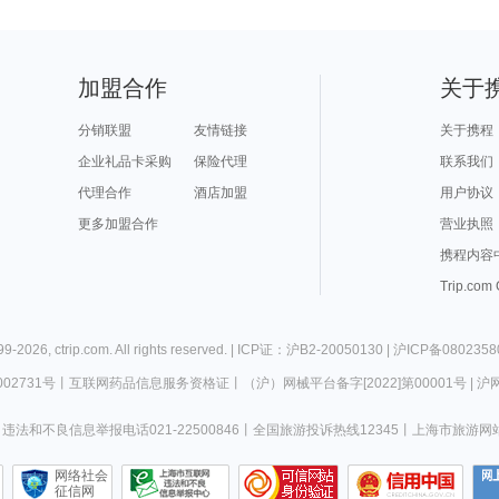
加盟合作
关于
分销联盟
友情链接
关于携程
企业礼品卡采购
保险代理
联系我们
代理合作
酒店加盟
用户协议
更多加盟合作
营业执照
携程内容
Trip.com
99-
2026
,
ctrip.com
. All rights reserved. |
ICP证：沪B2-20050130
|
沪ICP备0802358
02731号
丨
互联网药品信息服务资格证
丨
（沪）网械平台备字[2022]第00001号
|
沪网
违法和不良信息举报电话021-22500846
丨
全国旅游投诉热线12345
丨
上海市旅游网
网络社会
征信网