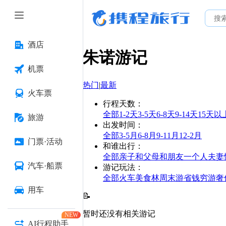
酒店
朱诺
游记
机票
热门
|
最新
火车票
行程天数
：
全部
1-2天
3-5天
6-8天
9-14天
15天以
旅游
出发时间
：
全部
3-5月
6-8月
9-11月
12-2月
门票·活动
和谁出行
：
全部
亲子
和父母
和朋友
一个人
夫妻
汽车·船票
游记玩法
：
全部
火车
美食林
周末游
省钱
穷游
奢
用车
📝
暂时还没有相关游记
NEW
AI行程助手