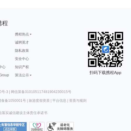
携程
携程热点
诚聘英才
隐私政策
安全中心
中心
知识产权
扫码下载携程App
 Group
算法公示
0号-3
|
网信算备310105117481904230015号
食备1050001号
|
旅游度假资质
|
平台信息
|
资质与规则
站落实诚信建设主体责任承诺书