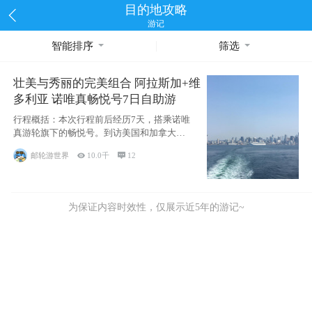
目的地攻略
游记
智能排序
筛选
壮美与秀丽的完美组合 阿拉斯加+维
多利亚 诺唯真畅悦号7日自助游
行程概括：本次行程前后经历7天，搭乘诺唯
真游轮旗下的畅悦号。到访美国和加拿大的4
个州/省：美国华盛顿州
邮轮游世界

10.0千

12
为保证内容时效性，仅展示近5年的游记~