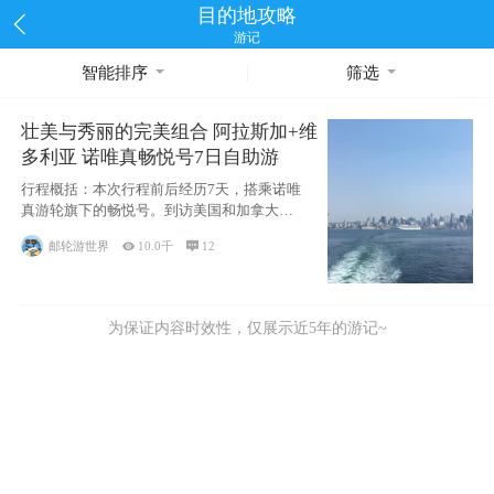
目的地攻略
游记
智能排序
筛选
壮美与秀丽的完美组合 阿拉斯加+维
多利亚 诺唯真畅悦号7日自助游
行程概括：本次行程前后经历7天，搭乘诺唯
真游轮旗下的畅悦号。到访美国和加拿大的4
个州/省：美国华盛顿州
邮轮游世界

10.0千

12
为保证内容时效性，仅展示近5年的游记~