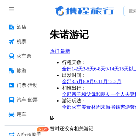
酒店
朱诺
游记
机票
热门
|
最新
火车票
行程天数
：
全部
1-2天
3-5天
6-8天
9-14天
15天以
旅游
出发时间
：
全部
3-5月
6-8月
9-11月
12-2月
门票·活动
和谁出行
：
全部
亲子
和父母
和朋友
一个人
夫妻
汽车·船票
游记玩法
：
全部
火车
美食林
周末游
省钱
穷游
奢
用车
📝
暂时还没有相关游记
NEW
AI行程助手