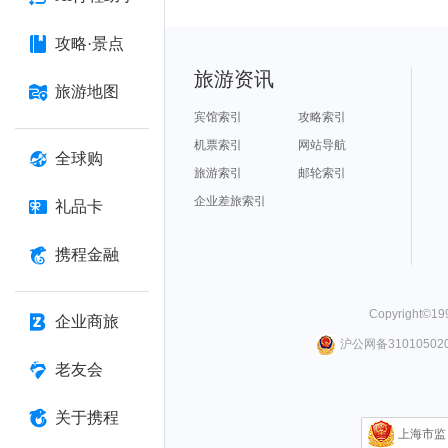
攻略·景点
旅游资讯
旅游地图
宾馆索引
攻略索引
机票索引
网站导航
全球购
旅游索引
邮轮索引
企业差旅索引
礼品卡
携程金融
Copyright©
19
企业商旅
沪公网备310105020
老友会
关于携程
上海市监