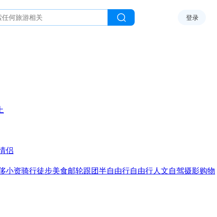
登录
上
情侣
侈
小资
骑行
徒步
美食
邮轮
跟团
半自由行
自由行
人文
自驾
摄影
购物