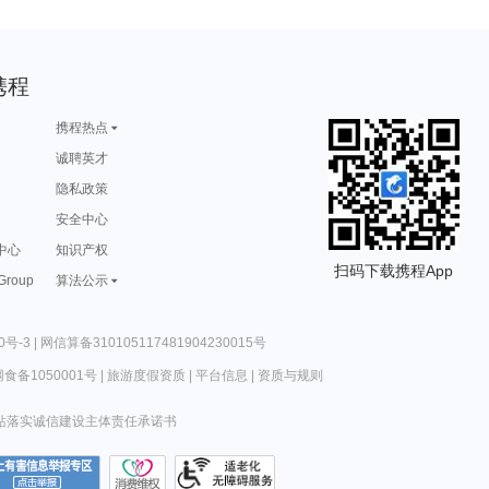
携程
携程热点
诚聘英才
隐私政策
安全中心
中心
知识产权
扫码下载携程App
 Group
算法公示
0号-3
|
网信算备310105117481904230015号
食备1050001号
|
旅游度假资质
|
平台信息
|
资质与规则
站落实诚信建设主体责任承诺书