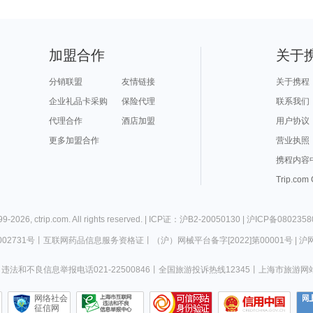
加盟合作
关于
分销联盟
友情链接
关于携程
企业礼品卡采购
保险代理
联系我们
代理合作
酒店加盟
用户协议
更多加盟合作
营业执照
携程内容
Trip.com
99-
2026
,
ctrip.com
. All rights reserved. |
ICP证：沪B2-20050130
|
沪ICP备0802358
02731号
丨
互联网药品信息服务资格证
丨
（沪）网械平台备字[2022]第00001号
|
沪网
违法和不良信息举报电话021-22500846
丨
全国旅游投诉热线12345
丨
上海市旅游网
网络社会
征信网