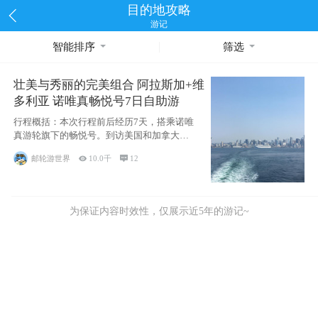
目的地攻略
游记
智能排序
筛选
壮美与秀丽的完美组合 阿拉斯加+维
多利亚 诺唯真畅悦号7日自助游
行程概括：本次行程前后经历7天，搭乘诺唯
真游轮旗下的畅悦号。到访美国和加拿大的4
个州/省：美国华盛顿州
邮轮游世界

10.0千

12
为保证内容时效性，仅展示近5年的游记~