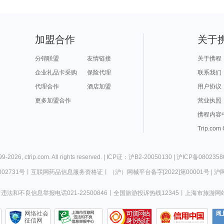
加盟合作
关于
分销联盟
友情链接
关于携程
企业礼品卡采购
保险代理
联系我们
代理合作
酒店加盟
用户协议
更多加盟合作
营业执照
携程内容
Trip.com
99-
2026
,
ctrip.com
. All rights reserved. |
ICP证：沪B2-20050130
|
沪ICP备0802358
02731号
丨
互联网药品信息服务资格证
丨
（沪）网械平台备字[2022]第00001号
|
沪网
违法和不良信息举报电话021-22500846
丨
全国旅游投诉热线12345
丨
上海市旅游网
网络社会
征信网