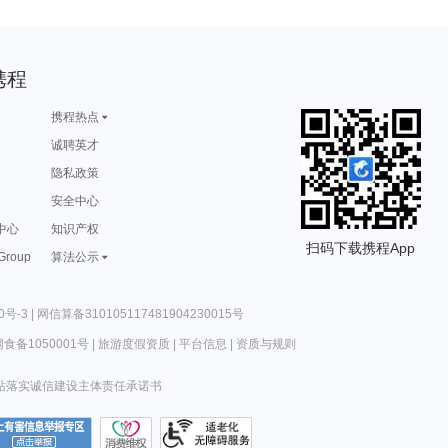
携程
携程热点
诚聘英才
隐私政策
安全中心
中心
知识产权
扫码下载携程App
 Group
算法公示
0号-3
|
网信算备310105117481904230015号
食备1050001号
|
旅游度假资质
|
平台信息
|
资质与规则
站落实诚信建设主体责任承诺书