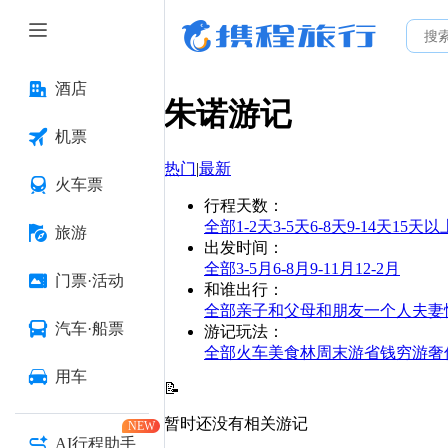
酒店
朱诺
游记
机票
热门
|
最新
火车票
行程天数
：
全部
1-2天
3-5天
6-8天
9-14天
15天以
旅游
出发时间
：
全部
3-5月
6-8月
9-11月
12-2月
门票·活动
和谁出行
：
全部
亲子
和父母
和朋友
一个人
夫妻
汽车·船票
游记玩法
：
全部
火车
美食林
周末游
省钱
穷游
奢
用车
📝
暂时还没有相关游记
NEW
AI行程助手