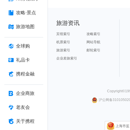
攻略·景点
旅游资讯
旅游地图
宾馆索引
攻略索引
机票索引
网站导航
全球购
旅游索引
邮轮索引
企业差旅索引
礼品卡
携程金融
Copyright©
19
企业商旅
沪公网备310105020
老友会
关于携程
上海市监