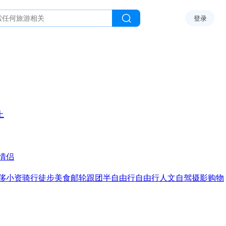
登录
上
情侣
侈
小资
骑行
徒步
美食
邮轮
跟团
半自由行
自由行
人文
自驾
摄影
购物