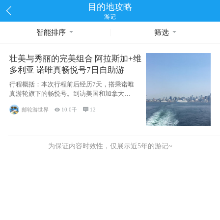
目的地攻略
游记
智能排序
筛选
壮美与秀丽的完美组合 阿拉斯加+维
多利亚 诺唯真畅悦号7日自助游
行程概括：本次行程前后经历7天，搭乘诺唯
真游轮旗下的畅悦号。到访美国和加拿大的4
个州/省：美国华盛顿州
邮轮游世界

10.0千

12
为保证内容时效性，仅展示近5年的游记~