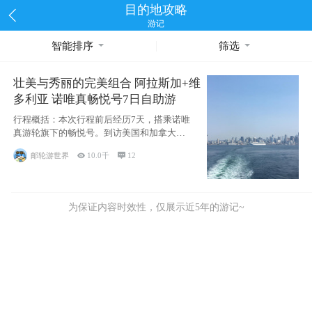
目的地攻略
游记
智能排序
筛选
壮美与秀丽的完美组合 阿拉斯加+维
多利亚 诺唯真畅悦号7日自助游
行程概括：本次行程前后经历7天，搭乘诺唯
真游轮旗下的畅悦号。到访美国和加拿大的4
个州/省：美国华盛顿州
邮轮游世界

10.0千

12
为保证内容时效性，仅展示近5年的游记~