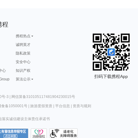
携程
携程热点
诚聘英才
隐私政策
安全中心
中心
知识产权
扫码下载携程App
 Group
算法公示
0号-3
|
网信算备310105117481904230015号
食备1050001号
|
旅游度假资质
|
平台信息
|
资质与规则
站落实诚信建设主体责任承诺书