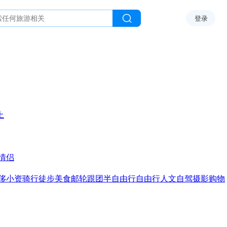
登录
上
情侣
侈
小资
骑行
徒步
美食
邮轮
跟团
半自由行
自由行
人文
自驾
摄影
购物