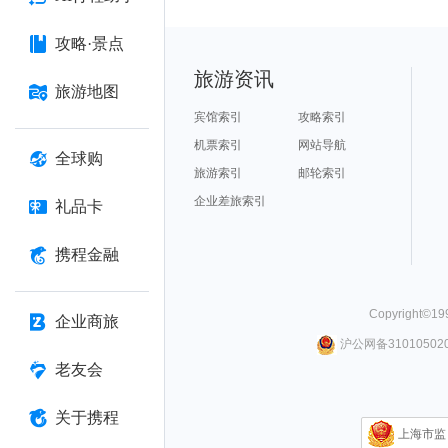
攻略·景点
旅游资讯
旅游地图
宾馆索引
攻略索引
机票索引
网站导航
全球购
旅游索引
邮轮索引
企业差旅索引
礼品卡
携程金融
Copyright©
19
企业商旅
沪公网备310105020
老友会
关于携程
上海市监