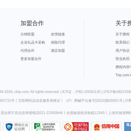
加盟合作
关于
分销联盟
友情链接
关于携程
企业礼品卡采购
保险代理
联系我们
代理合作
酒店加盟
用户协议
更多加盟合作
营业执照
携程内容
Trip.com
99-
2026
,
ctrip.com
. All rights reserved. |
ICP证：沪B2-20050130
|
沪ICP备0802358
02731号
丨
互联网药品信息服务资格证
丨
（沪）网械平台备字[2022]第00001号
|
沪网
违法和不良信息举报电话021-22500846
丨
全国旅游投诉热线12345
丨
上海市旅游网
网络社会
征信网