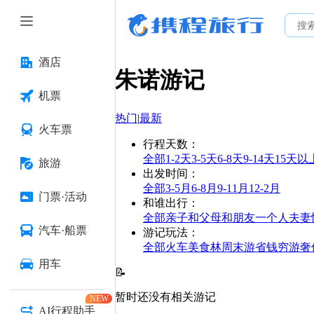
酒店
朱诺
游记
机票
热门
|
最新
火车票
行程天数
：
全部
1-2天
3-5天
6-8天
9-14天
15天以
旅游
出发时间
：
全部
3-5月
6-8月
9-11月
12-2月
门票·活动
和谁出行
：
全部
亲子
和父母
和朋友
一个人
夫妻
汽车·船票
游记玩法
：
全部
火车
美食林
周末游
省钱
穷游
奢
用车
📝
暂时还没有相关游记
NEW
AI行程助手