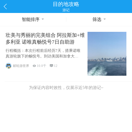
目的地攻略
游记
智能排序
筛选
壮美与秀丽的完美组合 阿拉斯加+维
多利亚 诺唯真畅悦号7日自助游
行程概括：本次行程前后经历7天，搭乘诺唯
真游轮旗下的畅悦号。到访美国和加拿大的4
个州/省：美国华盛顿州
邮轮游世界

10.0千

12
为保证内容时效性，仅展示近5年的游记~