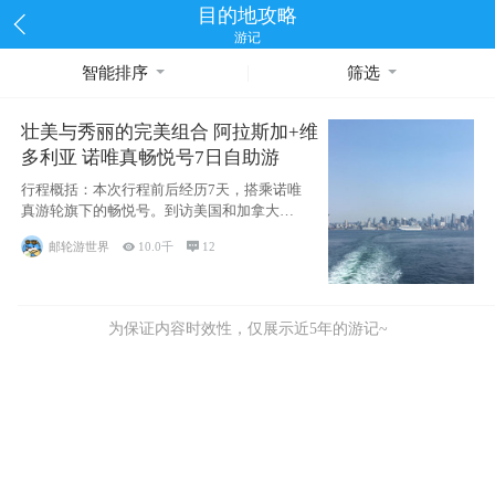
目的地攻略
游记
智能排序
筛选
壮美与秀丽的完美组合 阿拉斯加+维
多利亚 诺唯真畅悦号7日自助游
行程概括：本次行程前后经历7天，搭乘诺唯
真游轮旗下的畅悦号。到访美国和加拿大的4
个州/省：美国华盛顿州
邮轮游世界

10.0千

12
为保证内容时效性，仅展示近5年的游记~