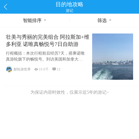
目的地攻略
游记
智能排序
筛选
壮美与秀丽的完美组合 阿拉斯加+维
多利亚 诺唯真畅悦号7日自助游
行程概括：本次行程前后经历7天，搭乘诺唯
真游轮旗下的畅悦号。到访美国和加拿大的4
个州/省：美国华盛顿州
邮轮游世界

10.0千

12
为保证内容时效性，仅展示近5年的游记~