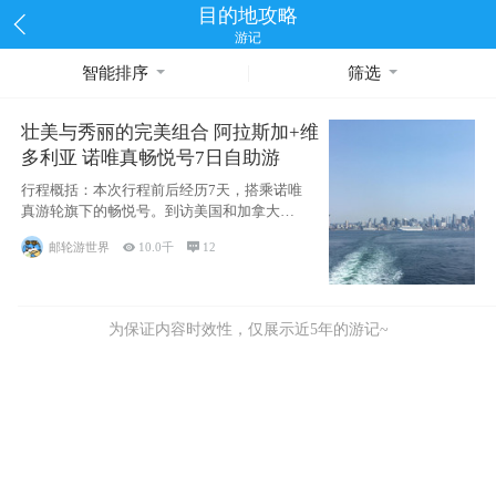
目的地攻略
游记
智能排序
筛选
壮美与秀丽的完美组合 阿拉斯加+维
多利亚 诺唯真畅悦号7日自助游
行程概括：本次行程前后经历7天，搭乘诺唯
真游轮旗下的畅悦号。到访美国和加拿大的4
个州/省：美国华盛顿州
邮轮游世界

10.0千

12
为保证内容时效性，仅展示近5年的游记~