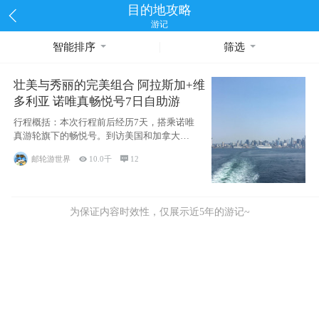
目的地攻略
游记
智能排序
筛选
壮美与秀丽的完美组合 阿拉斯加+维
多利亚 诺唯真畅悦号7日自助游
行程概括：本次行程前后经历7天，搭乘诺唯
真游轮旗下的畅悦号。到访美国和加拿大的4
个州/省：美国华盛顿州
邮轮游世界

10.0千

12
为保证内容时效性，仅展示近5年的游记~