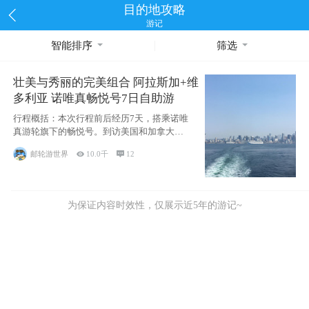
目的地攻略
游记
智能排序
筛选
壮美与秀丽的完美组合 阿拉斯加+维
多利亚 诺唯真畅悦号7日自助游
行程概括：本次行程前后经历7天，搭乘诺唯
真游轮旗下的畅悦号。到访美国和加拿大的4
个州/省：美国华盛顿州
邮轮游世界

10.0千

12
为保证内容时效性，仅展示近5年的游记~