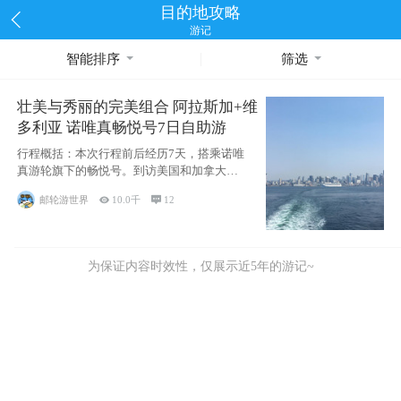
目的地攻略
游记
智能排序
筛选
壮美与秀丽的完美组合 阿拉斯加+维
多利亚 诺唯真畅悦号7日自助游
行程概括：本次行程前后经历7天，搭乘诺唯
真游轮旗下的畅悦号。到访美国和加拿大的4
个州/省：美国华盛顿州
邮轮游世界

10.0千

12
为保证内容时效性，仅展示近5年的游记~