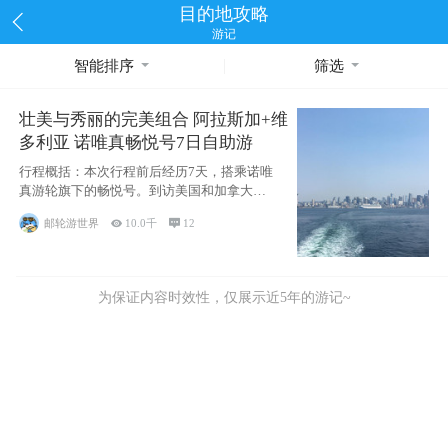
目的地攻略
游记
智能排序
筛选
壮美与秀丽的完美组合 阿拉斯加+维
多利亚 诺唯真畅悦号7日自助游
行程概括：本次行程前后经历7天，搭乘诺唯
真游轮旗下的畅悦号。到访美国和加拿大的4
个州/省：美国华盛顿州
邮轮游世界

10.0千

12
为保证内容时效性，仅展示近5年的游记~