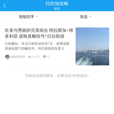
目的地攻略
游记
智能排序
筛选
壮美与秀丽的完美组合 阿拉斯加+维
多利亚 诺唯真畅悦号7日自助游
行程概括：本次行程前后经历7天，搭乘诺唯
真游轮旗下的畅悦号。到访美国和加拿大的4
个州/省：美国华盛顿州
邮轮游世界

10.0千

12
为保证内容时效性，仅展示近5年的游记~