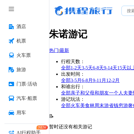
酒店
朱诺
游记
机票
热门
|
最新
火车票
行程天数
：
全部
1-2天
3-5天
6-8天
9-14天
15天以
旅游
出发时间
：
全部
3-5月
6-8月
9-11月
12-2月
门票·活动
和谁出行
：
全部
亲子
和父母
和朋友
一个人
夫妻
汽车·船票
游记玩法
：
全部
火车
美食林
周末游
省钱
穷游
奢
用车
📝
暂时还没有相关游记
NEW
AI行程助手