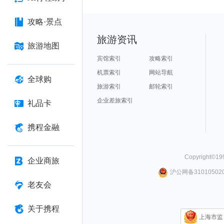
攻略·景点
旅游资讯
旅游地图
宾馆索引
攻略索引
机票索引
网站导航
全球购
旅游索引
邮轮索引
企业差旅索引
礼品卡
携程金融
Copyright©
19
企业商旅
沪公网备310105020
老友会
关于携程
上海市监