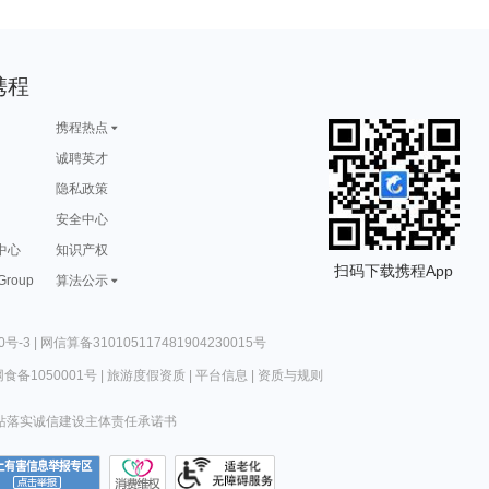
携程
携程热点
诚聘英才
隐私政策
安全中心
中心
知识产权
扫码下载携程App
 Group
算法公示
0号-3
|
网信算备310105117481904230015号
食备1050001号
|
旅游度假资质
|
平台信息
|
资质与规则
站落实诚信建设主体责任承诺书