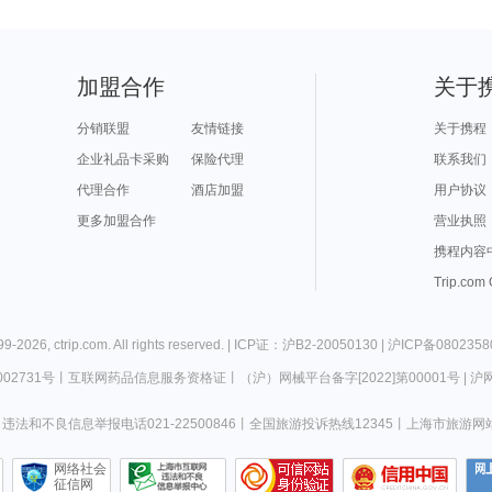
加盟合作
关于
分销联盟
友情链接
关于携程
企业礼品卡采购
保险代理
联系我们
代理合作
酒店加盟
用户协议
更多加盟合作
营业执照
携程内容
Trip.com
99-
2026
,
ctrip.com
. All rights reserved. |
ICP证：沪B2-20050130
|
沪ICP备0802358
02731号
丨
互联网药品信息服务资格证
丨
（沪）网械平台备字[2022]第00001号
|
沪网
违法和不良信息举报电话021-22500846
丨
全国旅游投诉热线12345
丨
上海市旅游网
网络社会
征信网