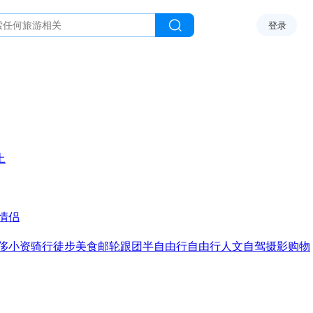
登录
上
情侣
侈
小资
骑行
徒步
美食
邮轮
跟团
半自由行
自由行
人文
自驾
摄影
购物