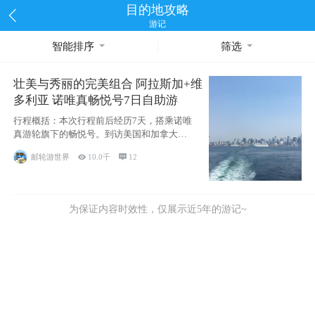
目的地攻略
游记
智能排序
筛选
壮美与秀丽的完美组合 阿拉斯加+维
多利亚 诺唯真畅悦号7日自助游
行程概括：本次行程前后经历7天，搭乘诺唯
真游轮旗下的畅悦号。到访美国和加拿大的4
个州/省：美国华盛顿州
邮轮游世界

10.0千

12
为保证内容时效性，仅展示近5年的游记~