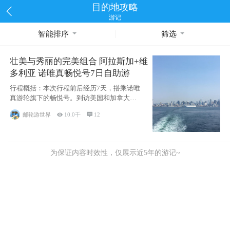
目的地攻略
游记
智能排序
筛选
壮美与秀丽的完美组合 阿拉斯加+维
多利亚 诺唯真畅悦号7日自助游
行程概括：本次行程前后经历7天，搭乘诺唯
真游轮旗下的畅悦号。到访美国和加拿大的4
个州/省：美国华盛顿州
邮轮游世界

10.0千

12
为保证内容时效性，仅展示近5年的游记~