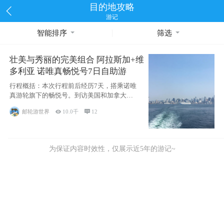
目的地攻略
游记
智能排序
筛选
壮美与秀丽的完美组合 阿拉斯加+维
多利亚 诺唯真畅悦号7日自助游
行程概括：本次行程前后经历7天，搭乘诺唯
真游轮旗下的畅悦号。到访美国和加拿大的4
个州/省：美国华盛顿州
邮轮游世界

10.0千

12
为保证内容时效性，仅展示近5年的游记~