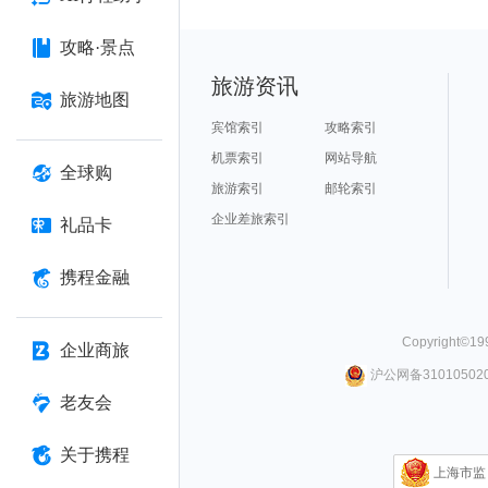
攻略·景点
旅游资讯
旅游地图
宾馆索引
攻略索引
机票索引
网站导航
全球购
旅游索引
邮轮索引
企业差旅索引
礼品卡
携程金融
Copyright©
19
企业商旅
沪公网备310105020
老友会
关于携程
上海市监