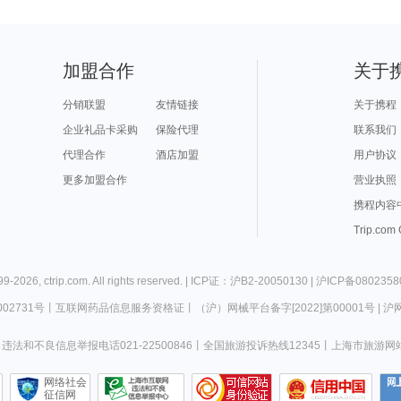
加盟合作
关于
分销联盟
友情链接
关于携程
企业礼品卡采购
保险代理
联系我们
代理合作
酒店加盟
用户协议
更多加盟合作
营业执照
携程内容
Trip.com
99-
2026
,
ctrip.com
. All rights reserved. |
ICP证：沪B2-20050130
|
沪ICP备0802358
02731号
丨
互联网药品信息服务资格证
丨
（沪）网械平台备字[2022]第00001号
|
沪网
违法和不良信息举报电话021-22500846
丨
全国旅游投诉热线12345
丨
上海市旅游网
网络社会
征信网