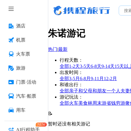
酒店
朱诺
游记
机票
热门
|
最新
火车票
行程天数
：
全部
1-2天
3-5天
6-8天
9-14天
15天以
旅游
出发时间
：
全部
3-5月
6-8月
9-11月
12-2月
门票·活动
和谁出行
：
全部
亲子
和父母
和朋友
一个人
夫妻
汽车·船票
游记玩法
：
全部
火车
美食林
周末游
省钱
穷游
奢
用车
📝
暂时还没有相关游记
NEW
AI行程助手