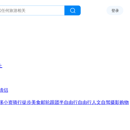
登录
上
情侣
侈
小资
骑行
徒步
美食
邮轮
跟团
半自由行
自由行
人文
自驾
摄影
购物