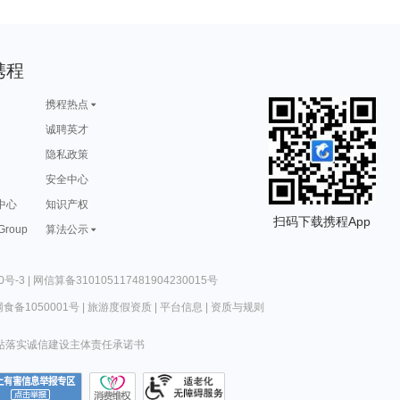
携程
携程热点
诚聘英才
隐私政策
安全中心
中心
知识产权
扫码下载携程App
 Group
算法公示
0号-3
|
网信算备310105117481904230015号
食备1050001号
|
旅游度假资质
|
平台信息
|
资质与规则
站落实诚信建设主体责任承诺书