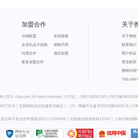
加盟合作
关于
分销联盟
友情链接
关于携程
企业礼品卡采购
保险代理
联系我们
代理合作
酒店加盟
用户协议
更多加盟合作
营业执照
携程内容
Trip.com
99-
2026
,
ctrip.com
. All rights reserved. |
ICP证：沪B2-20050130
|
沪ICP备0802358
02731号
丨
互联网药品信息服务资格证
丨
（沪）网械平台备字[2022]第00001号
|
沪网
违法和不良信息举报电话021-22500846
丨
全国旅游投诉热线12345
丨
上海市旅游网
网络社会
征信网