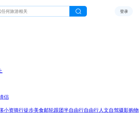
登录
上
情侣
侈
小资
骑行
徒步
美食
邮轮
跟团
半自由行
自由行
人文
自驾
摄影
购物