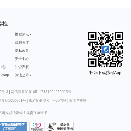
携程
携程热点
诚聘英才
隐私政策
安全中心
中心
知识产权
扫码下载携程App
 Group
算法公示
0号-3
|
网信算备310105117481904230015号
食备1050001号
|
旅游度假资质
|
平台信息
|
资质与规则
站落实诚信建设主体责任承诺书