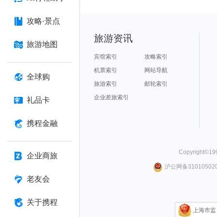
攻略·景点
旅游资讯
旅游地图
宾馆索引
攻略索引
机票索引
网站导航
全球购
旅游索引
邮轮索引
企业差旅索引
礼品卡
携程金融
Copyright©
19
企业商旅
沪公网备310105020
老友会
关于携程
上海市监