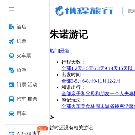
酒店
朱诺
游记
机票
热门
|
最新
火车票
行程天数
：
全部
1-2天
3-5天
6-8天
9-14天
15天以
旅游
出发时间
：
全部
3-5月
6-8月
9-11月
12-2月
门票·活动
和谁出行
：
全部
亲子
和父母
和朋友
一个人
夫妻
汽车·船票
游记玩法
：
全部
火车
美食林
周末游
省钱
穷游
奢
用车
📝
暂时还没有相关游记
NEW
AI行程助手