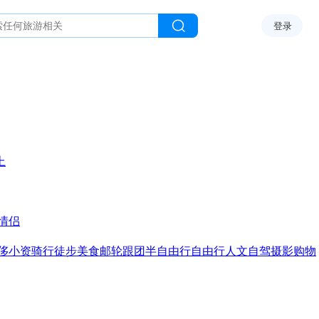
登录
上
情侣
侈
小资
骑行
徒步
美食
邮轮
跟团
半自由行
自由行
人文
自驾
摄影
购物