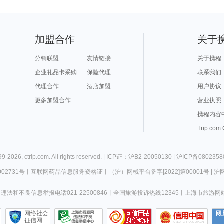
加盟合作
关于
分销联盟
友情链接
关于携程
企业礼品卡采购
保险代理
联系我们
代理合作
酒店加盟
用户协议
更多加盟合作
营业执照
携程内容
Trip.com
99-
2026
,
ctrip.com
. All rights reserved. |
ICP证：沪B2-20050130
|
沪ICP备0802358
02731号
丨
互联网药品信息服务资格证
丨
（沪）网械平台备字[2022]第00001号
|
沪网
违法和不良信息举报电话021-22500846
丨
全国旅游投诉热线12345
丨
上海市旅游网
网络社会
征信网