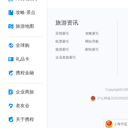
攻略·景点
旅游资讯
旅游地图
宾馆索引
攻略索引
机票索引
网站导航
全球购
旅游索引
邮轮索引
企业差旅索引
礼品卡
携程金融
Copyright©
19
企业商旅
沪公网备310105020
老友会
关于携程
上海市监