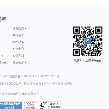
携程
携程热点
诚聘英才
隐私政策
安全中心
中心
知识产权
扫码下载携程App
 Group
算法公示
0号-3
|
网信算备310105117481904230015号
食备1050001号
|
旅游度假资质
|
平台信息
|
资质与规则
站落实诚信建设主体责任承诺书