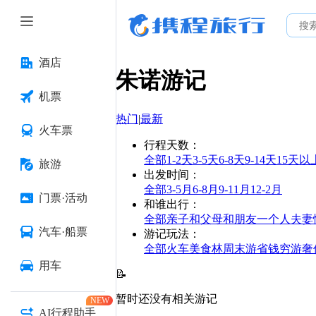
酒店
朱诺
游记
机票
热门
|
最新
火车票
行程天数
：
全部
1-2天
3-5天
6-8天
9-14天
15天以
旅游
出发时间
：
全部
3-5月
6-8月
9-11月
12-2月
门票·活动
和谁出行
：
全部
亲子
和父母
和朋友
一个人
夫妻
汽车·船票
游记玩法
：
全部
火车
美食林
周末游
省钱
穷游
奢
用车
📝
暂时还没有相关游记
NEW
AI行程助手