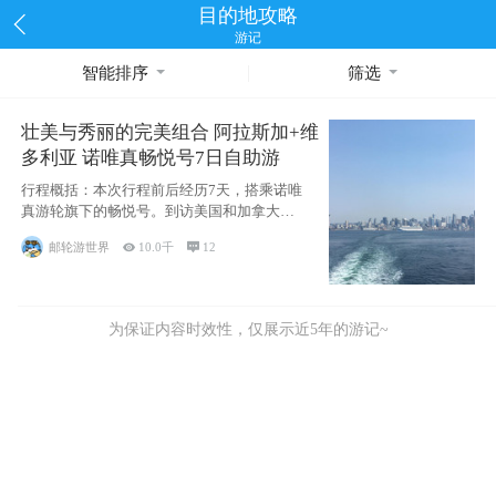
目的地攻略
游记
智能排序
筛选
壮美与秀丽的完美组合 阿拉斯加+维
多利亚 诺唯真畅悦号7日自助游
行程概括：本次行程前后经历7天，搭乘诺唯
真游轮旗下的畅悦号。到访美国和加拿大的4
个州/省：美国华盛顿州
邮轮游世界

10.0千

12
为保证内容时效性，仅展示近5年的游记~