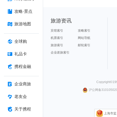
攻略·景点
旅游资讯
旅游地图
宾馆索引
攻略索引
机票索引
网站导航
全球购
旅游索引
邮轮索引
企业差旅索引
礼品卡
携程金融
Copyright©
19
企业商旅
沪公网备310105020
老友会
关于携程
上海市监