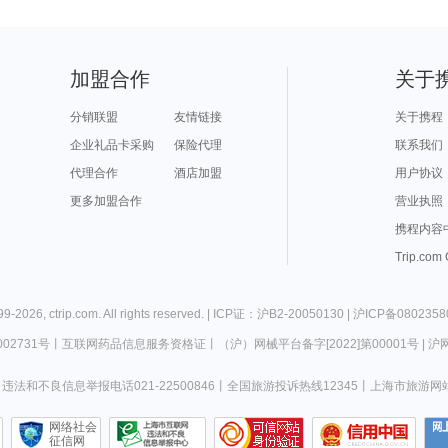
加盟合作
关于
分销联盟
友情链接
关于携程
企业礼品卡采购
保险代理
联系我们
代理合作
酒店加盟
用户协议
更多加盟合作
营业执照
携程内容
Trip.com
99-
2026
,
ctrip.com
. All rights reserved. |
ICP证：沪B2-20050130
|
沪ICP备0802358
02731号
丨
互联网药品信息服务资格证
丨
（沪）网械平台备字[2022]第00001号
|
沪网
违法和不良信息举报电话021-22500846
丨
全国旅游投诉热线12345
丨
上海市旅游网
网络社会
征信网