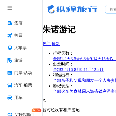
酒店
朱诺
游记
机票
热门
|
最新
火车票
行程天数
：
全部
1-2天
3-5天
6-8天
9-14天
15天以
旅游
出发时间
：
全部
3-5月
6-8月
9-11月
12-2月
门票·活动
和谁出行
：
全部
亲子
和父母
和朋友
一个人
夫妻
汽车·船票
游记玩法
：
全部
火车
美食林
周末游
省钱
穷游
奢
用车
📝
暂时还没有相关游记
NEW
AI行程助手