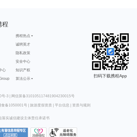
携程
携程热点
诚聘英才
隐私政策
安全中心
中心
知识产权
扫码下载携程App
 Group
算法公示
0号-3
|
网信算备310105117481904230015号
食备1050001号
|
旅游度假资质
|
平台信息
|
资质与规则
站落实诚信建设主体责任承诺书