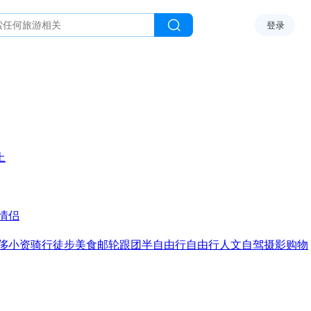
登录
上
情侣
侈
小资
骑行
徒步
美食
邮轮
跟团
半自由行
自由行
人文
自驾
摄影
购物