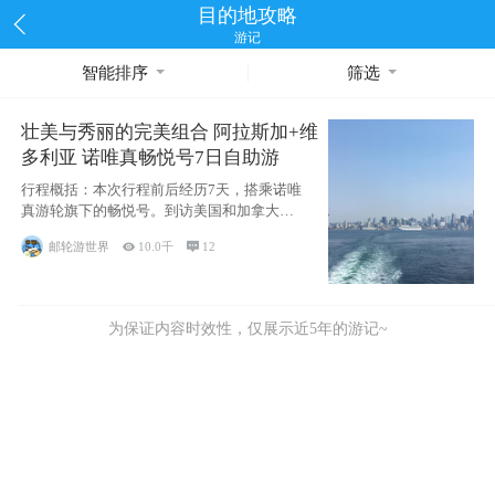
目的地攻略
游记
智能排序
筛选
壮美与秀丽的完美组合 阿拉斯加+维
多利亚 诺唯真畅悦号7日自助游
行程概括：本次行程前后经历7天，搭乘诺唯
真游轮旗下的畅悦号。到访美国和加拿大的4
个州/省：美国华盛顿州
邮轮游世界

10.0千

12
为保证内容时效性，仅展示近5年的游记~