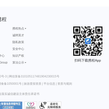
携程
携程热点
诚聘英才
隐私政策
安全中心
中心
知识产权
扫码下载携程App
 Group
算法公示
0号-3
|
网信算备310105117481904230015号
食备1050001号
|
旅游度假资质
|
平台信息
|
资质与规则
站落实诚信建设主体责任承诺书