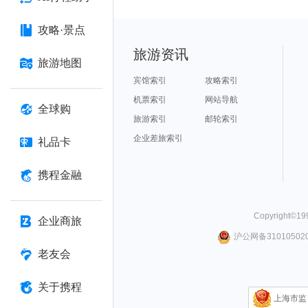
攻略·景点
旅游资讯
旅游地图
宾馆索引
攻略索引
机票索引
网站导航
全球购
旅游索引
邮轮索引
企业差旅索引
礼品卡
携程金融
Copyright©
19
企业商旅
沪公网备310105020
老友会
关于携程
上海市监