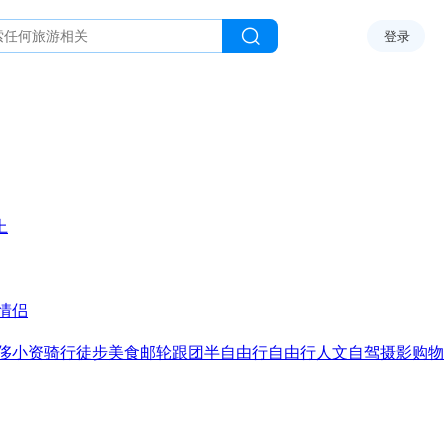
登录
上
情侣
侈
小资
骑行
徒步
美食
邮轮
跟团
半自由行
自由行
人文
自驾
摄影
购物