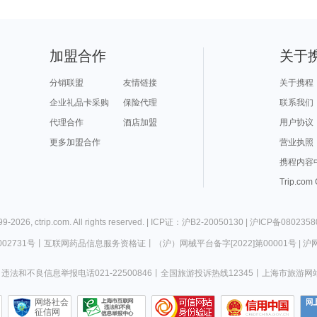
加盟合作
关于
分销联盟
友情链接
关于携程
企业礼品卡采购
保险代理
联系我们
代理合作
酒店加盟
用户协议
更多加盟合作
营业执照
携程内容
Trip.com
99-
2026
,
ctrip.com
. All rights reserved. |
ICP证：沪B2-20050130
|
沪ICP备0802358
02731号
丨
互联网药品信息服务资格证
丨
（沪）网械平台备字[2022]第00001号
|
沪网
违法和不良信息举报电话021-22500846
丨
全国旅游投诉热线12345
丨
上海市旅游网
网络社会
征信网