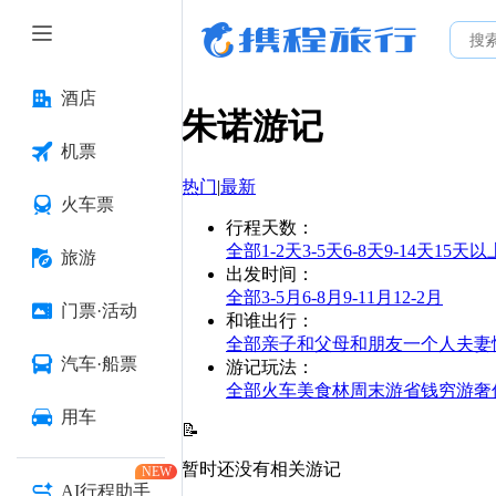
酒店
朱诺
游记
机票
热门
|
最新
火车票
行程天数
：
全部
1-2天
3-5天
6-8天
9-14天
15天以
旅游
出发时间
：
全部
3-5月
6-8月
9-11月
12-2月
门票·活动
和谁出行
：
全部
亲子
和父母
和朋友
一个人
夫妻
汽车·船票
游记玩法
：
全部
火车
美食林
周末游
省钱
穷游
奢
用车
📝
暂时还没有相关游记
NEW
AI行程助手