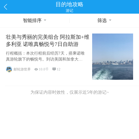
目的地攻略
游记
智能排序
筛选
壮美与秀丽的完美组合 阿拉斯加+维
多利亚 诺唯真畅悦号7日自助游
行程概括：本次行程前后经历7天，搭乘诺唯
真游轮旗下的畅悦号。到访美国和加拿大的4
个州/省：美国华盛顿州
邮轮游世界

10.0千

12
为保证内容时效性，仅展示近5年的游记~