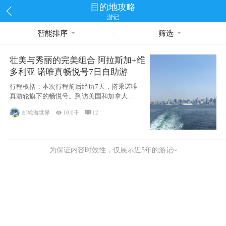
目的地攻略
游记
智能排序
筛选
壮美与秀丽的完美组合 阿拉斯加+维
多利亚 诺唯真畅悦号7日自助游
行程概括：本次行程前后经历7天，搭乘诺唯
真游轮旗下的畅悦号。到访美国和加拿大的4
个州/省：美国华盛顿州
邮轮游世界

10.0千

12
为保证内容时效性，仅展示近5年的游记~