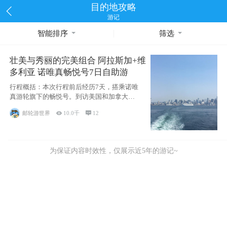
目的地攻略
游记
智能排序
筛选
壮美与秀丽的完美组合 阿拉斯加+维
多利亚 诺唯真畅悦号7日自助游
行程概括：本次行程前后经历7天，搭乘诺唯
真游轮旗下的畅悦号。到访美国和加拿大的4
个州/省：美国华盛顿州
邮轮游世界

10.0千

12
为保证内容时效性，仅展示近5年的游记~