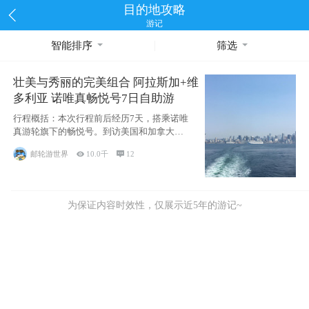
目的地攻略
游记
智能排序
筛选
壮美与秀丽的完美组合 阿拉斯加+维
多利亚 诺唯真畅悦号7日自助游
行程概括：本次行程前后经历7天，搭乘诺唯
真游轮旗下的畅悦号。到访美国和加拿大的4
个州/省：美国华盛顿州
邮轮游世界

10.0千

12
为保证内容时效性，仅展示近5年的游记~