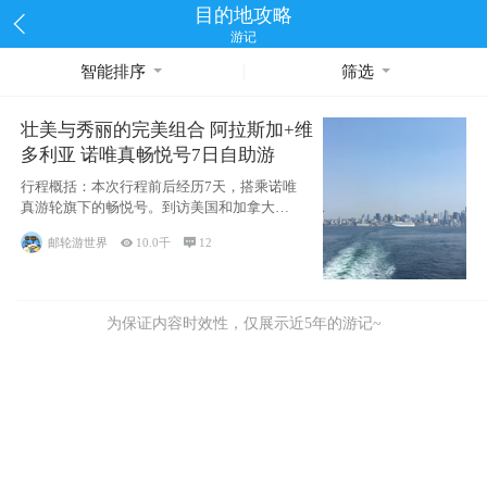
目的地攻略
游记
智能排序
筛选
壮美与秀丽的完美组合 阿拉斯加+维
多利亚 诺唯真畅悦号7日自助游
行程概括：本次行程前后经历7天，搭乘诺唯
真游轮旗下的畅悦号。到访美国和加拿大的4
个州/省：美国华盛顿州
邮轮游世界

10.0千

12
为保证内容时效性，仅展示近5年的游记~