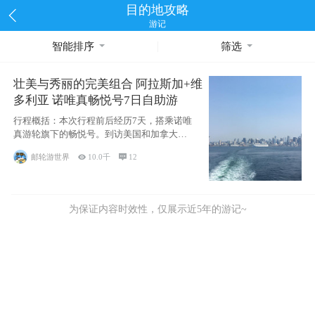
目的地攻略
游记
智能排序
筛选
壮美与秀丽的完美组合 阿拉斯加+维
多利亚 诺唯真畅悦号7日自助游
行程概括：本次行程前后经历7天，搭乘诺唯
真游轮旗下的畅悦号。到访美国和加拿大的4
个州/省：美国华盛顿州
邮轮游世界

10.0千

12
为保证内容时效性，仅展示近5年的游记~