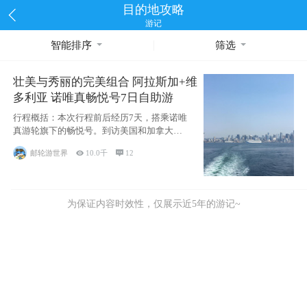
目的地攻略
游记
智能排序
筛选
壮美与秀丽的完美组合 阿拉斯加+维
多利亚 诺唯真畅悦号7日自助游
行程概括：本次行程前后经历7天，搭乘诺唯
真游轮旗下的畅悦号。到访美国和加拿大的4
个州/省：美国华盛顿州
邮轮游世界

10.0千

12
为保证内容时效性，仅展示近5年的游记~