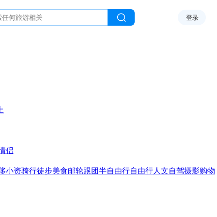
登录
上
情侣
侈
小资
骑行
徒步
美食
邮轮
跟团
半自由行
自由行
人文
自驾
摄影
购物