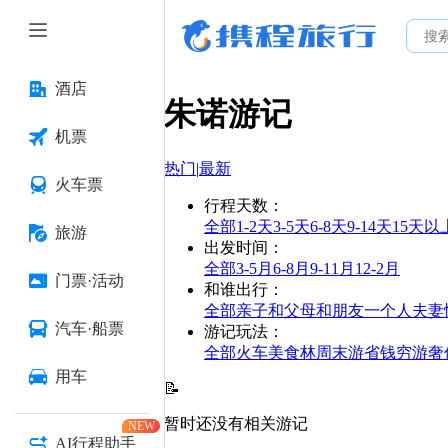
酒店
朱诺
游记
机票
热门
|
最新
火车票
行程天数
：
全部
1-2天
3-5天
6-8天
9-14天
15天以
旅游
出发时间
：
全部
3-5月
6-8月
9-11月
12-2月
门票·活动
和谁出行
：
全部
亲子
和父母
和朋友
一个人
夫妻
汽车·船票
游记玩法
：
全部
火车
美食林
周末游
省钱
穷游
奢
用车
📝
暂时还没有相关游记
NEW
AI行程助手