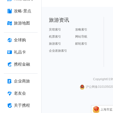
攻略·景点
旅游资讯
旅游地图
宾馆索引
攻略索引
机票索引
网站导航
全球购
旅游索引
邮轮索引
企业差旅索引
礼品卡
携程金融
Copyright©
19
企业商旅
沪公网备310105020
老友会
关于携程
上海市监