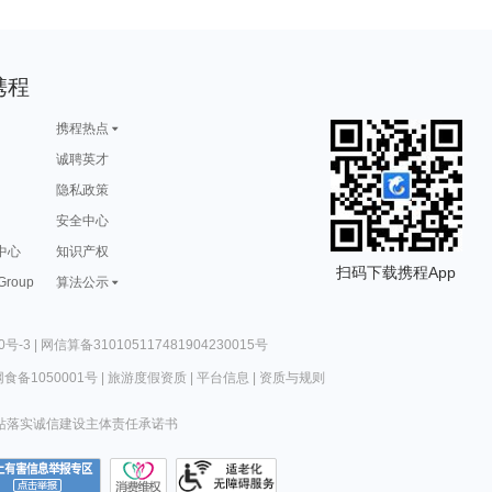
携程
携程热点
诚聘英才
隐私政策
安全中心
中心
知识产权
扫码下载携程App
 Group
算法公示
0号-3
|
网信算备310105117481904230015号
食备1050001号
|
旅游度假资质
|
平台信息
|
资质与规则
站落实诚信建设主体责任承诺书