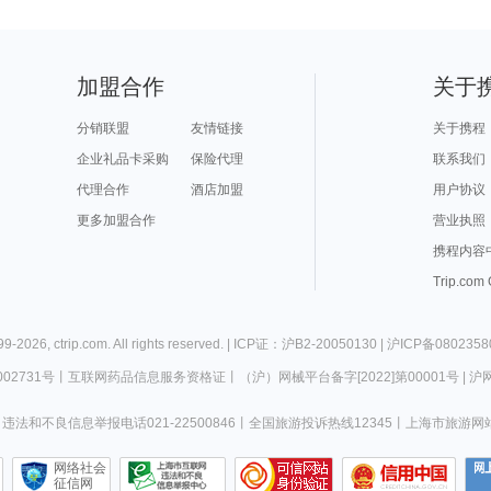
加盟合作
关于
分销联盟
友情链接
关于携程
企业礼品卡采购
保险代理
联系我们
代理合作
酒店加盟
用户协议
更多加盟合作
营业执照
携程内容
Trip.com
99-
2026
,
ctrip.com
. All rights reserved. |
ICP证：沪B2-20050130
|
沪ICP备0802358
02731号
丨
互联网药品信息服务资格证
丨
（沪）网械平台备字[2022]第00001号
|
沪网
违法和不良信息举报电话021-22500846
丨
全国旅游投诉热线12345
丨
上海市旅游网
网络社会
征信网