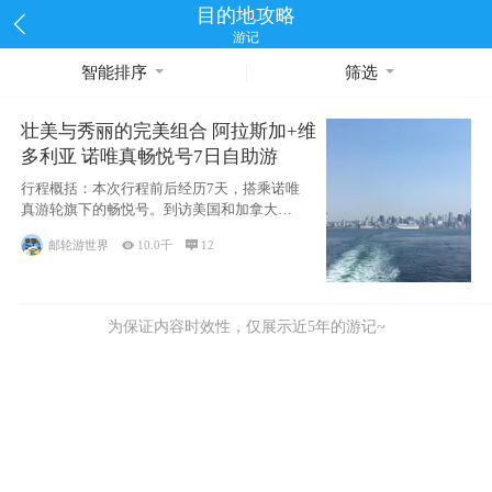
目的地攻略
游记
智能排序
筛选
壮美与秀丽的完美组合 阿拉斯加+维
多利亚 诺唯真畅悦号7日自助游
行程概括：本次行程前后经历7天，搭乘诺唯
真游轮旗下的畅悦号。到访美国和加拿大的4
个州/省：美国华盛顿州
邮轮游世界

10.0千

12
为保证内容时效性，仅展示近5年的游记~