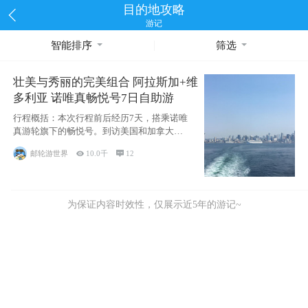
目的地攻略
游记
智能排序
筛选
壮美与秀丽的完美组合 阿拉斯加+维
多利亚 诺唯真畅悦号7日自助游
行程概括：本次行程前后经历7天，搭乘诺唯
真游轮旗下的畅悦号。到访美国和加拿大的4
个州/省：美国华盛顿州
邮轮游世界

10.0千

12
为保证内容时效性，仅展示近5年的游记~