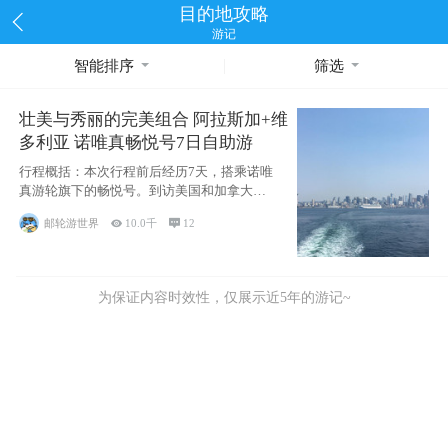
目的地攻略
游记
智能排序
筛选
壮美与秀丽的完美组合 阿拉斯加+维
多利亚 诺唯真畅悦号7日自助游
行程概括：本次行程前后经历7天，搭乘诺唯
真游轮旗下的畅悦号。到访美国和加拿大的4
个州/省：美国华盛顿州
邮轮游世界

10.0千

12
为保证内容时效性，仅展示近5年的游记~