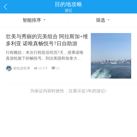
目的地攻略
游记
智能排序
筛选
壮美与秀丽的完美组合 阿拉斯加+维
多利亚 诺唯真畅悦号7日自助游
行程概括：本次行程前后经历7天，搭乘诺唯
真游轮旗下的畅悦号。到访美国和加拿大的4
个州/省：美国华盛顿州
邮轮游世界

10.0千

12
为保证内容时效性，仅展示近5年的游记~