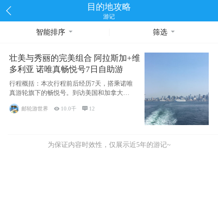
目的地攻略
游记
智能排序
筛选
壮美与秀丽的完美组合 阿拉斯加+维
多利亚 诺唯真畅悦号7日自助游
行程概括：本次行程前后经历7天，搭乘诺唯
真游轮旗下的畅悦号。到访美国和加拿大的4
个州/省：美国华盛顿州
邮轮游世界

10.0千

12
为保证内容时效性，仅展示近5年的游记~