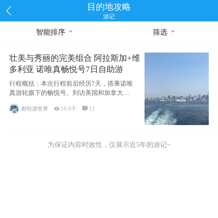
目的地攻略
游记
智能排序
筛选
壮美与秀丽的完美组合 阿拉斯加+维
多利亚 诺唯真畅悦号7日自助游
行程概括：本次行程前后经历7天，搭乘诺唯
真游轮旗下的畅悦号。到访美国和加拿大的4
个州/省：美国华盛顿州
邮轮游世界

10.0千

12
为保证内容时效性，仅展示近5年的游记~