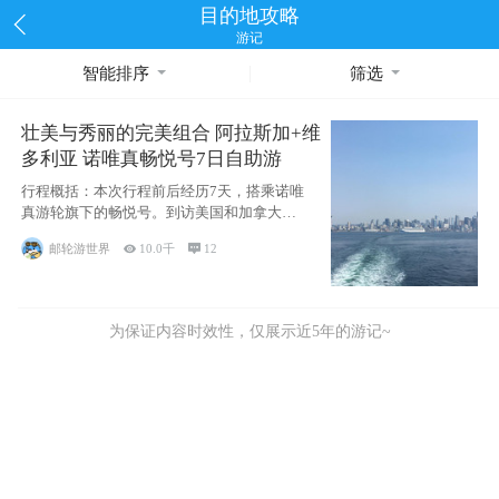
目的地攻略
游记
智能排序
筛选
壮美与秀丽的完美组合 阿拉斯加+维
多利亚 诺唯真畅悦号7日自助游
行程概括：本次行程前后经历7天，搭乘诺唯
真游轮旗下的畅悦号。到访美国和加拿大的4
个州/省：美国华盛顿州
邮轮游世界

10.0千

12
为保证内容时效性，仅展示近5年的游记~