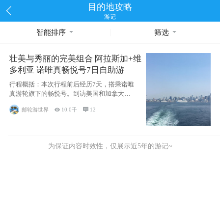
目的地攻略
游记
智能排序
筛选
壮美与秀丽的完美组合 阿拉斯加+维
多利亚 诺唯真畅悦号7日自助游
行程概括：本次行程前后经历7天，搭乘诺唯
真游轮旗下的畅悦号。到访美国和加拿大的4
个州/省：美国华盛顿州
邮轮游世界

10.0千

12
为保证内容时效性，仅展示近5年的游记~