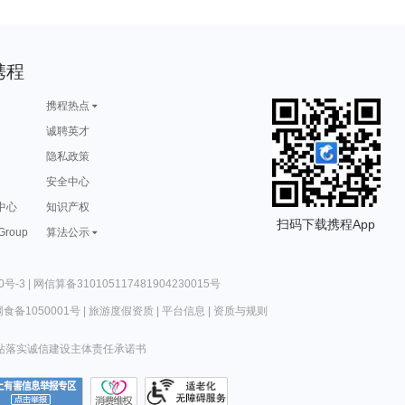
携程
携程热点
诚聘英才
隐私政策
安全中心
中心
知识产权
扫码下载携程App
 Group
算法公示
0号-3
|
网信算备310105117481904230015号
食备1050001号
|
旅游度假资质
|
平台信息
|
资质与规则
站落实诚信建设主体责任承诺书