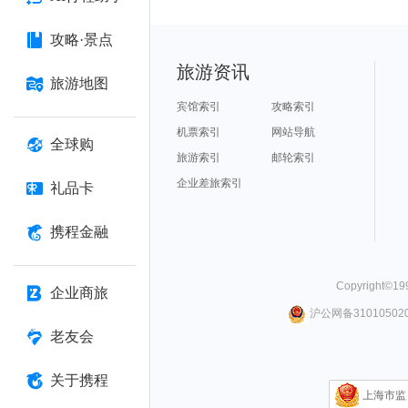
攻略·景点
旅游资讯
旅游地图
宾馆索引
攻略索引
机票索引
网站导航
全球购
旅游索引
邮轮索引
企业差旅索引
礼品卡
携程金融
Copyright©
19
企业商旅
沪公网备310105020
老友会
关于携程
上海市监