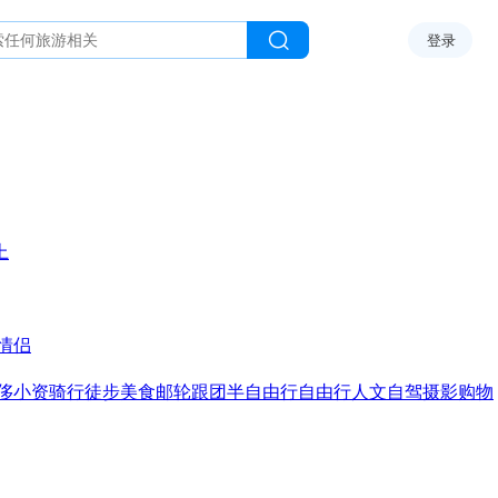
登录
上
情侣
侈
小资
骑行
徒步
美食
邮轮
跟团
半自由行
自由行
人文
自驾
摄影
购物