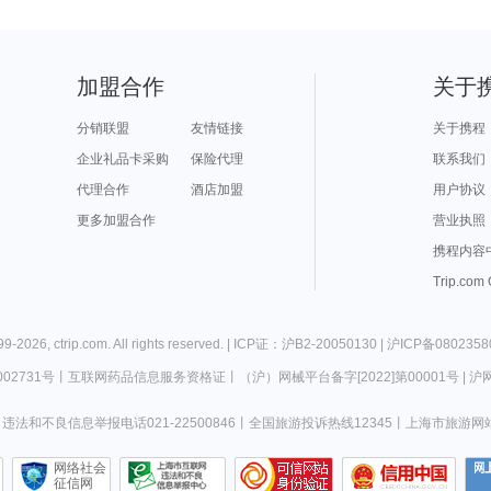
加盟合作
关于
分销联盟
友情链接
关于携程
企业礼品卡采购
保险代理
联系我们
代理合作
酒店加盟
用户协议
更多加盟合作
营业执照
携程内容
Trip.com
99-
2026
,
ctrip.com
. All rights reserved. |
ICP证：沪B2-20050130
|
沪ICP备0802358
02731号
丨
互联网药品信息服务资格证
丨
（沪）网械平台备字[2022]第00001号
|
沪网
违法和不良信息举报电话021-22500846
丨
全国旅游投诉热线12345
丨
上海市旅游网
网络社会
征信网