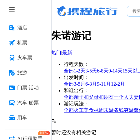
酒店
朱诺
游记
机票
热门
|
最新
火车票
行程天数
：
全部
1-2天
3-5天
6-8天
9-14天
15天以
旅游
出发时间
：
全部
3-5月
6-8月
9-11月
12-2月
门票·活动
和谁出行
：
全部
亲子
和父母
和朋友
一个人
夫妻
汽车·船票
游记玩法
：
全部
火车
美食林
周末游
省钱
穷游
奢
用车
📝
暂时还没有相关游记
NEW
AI行程助手