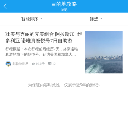
目的地攻略
游记
智能排序
筛选
壮美与秀丽的完美组合 阿拉斯加+维
多利亚 诺唯真畅悦号7日自助游
行程概括：本次行程前后经历7天，搭乘诺唯
真游轮旗下的畅悦号。到访美国和加拿大的4
个州/省：美国华盛顿州
邮轮游世界

10.0千

12
为保证内容时效性，仅展示近5年的游记~