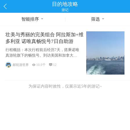
目的地攻略
游记
智能排序
筛选
壮美与秀丽的完美组合 阿拉斯加+维
多利亚 诺唯真畅悦号7日自助游
行程概括：本次行程前后经历7天，搭乘诺唯
真游轮旗下的畅悦号。到访美国和加拿大的4
个州/省：美国华盛顿州
邮轮游世界

10.0千

12
为保证内容时效性，仅展示近5年的游记~